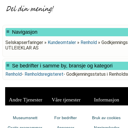
Navigasjon
Selskapserfaringer »
Kundeomtaler
»
Renhold
»
Godkjenningss
UTLEIEKLAR AS
Se bedrifter i samme by, bransje og kategori
Renhold
-
Renholdsregisteret
-
Godkjenningsstatus i Renhold
Andre Tjenester
Våre tjenester
Informasjon
Museumsnett
For bedrifter
Bruk av cookies
Gratis programmer
Annonser
Næringskoder