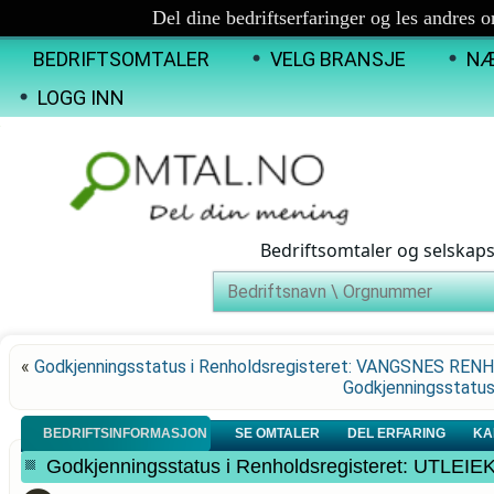
Del dine bedriftserfaringer og les andres 
BEDRIFTSOMTALER
VELG BRANSJE
NÆ
LOGG INN
Bedriftsomtaler og selskap
«
Godkjenningsstatus i Renholdsregisteret: VANGSNES REN
Godkjenningsstatus
BEDRIFTSINFORMASJON
SE OMTALER
DEL ERFARING
KA
Godkjenningsstatus i Renholdsregisteret: UTLEI