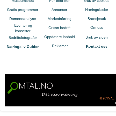
Museumsnett
For bedrifter
Bruk av cookies
Gratis programmer
Annonser
Næringskoder
Domeneanalyse
Markedsføring
Bransjesøk
Eventer og
Om oss
Grønn bedrift
konserter
Oppdatere innhold
Bruk av siden
Bedriftsfotografer
Reklamer
Kontakt oss
Næringsliv Guider
@2015
AL