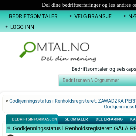
Del dine bedriftserfaringer og les andres 
BEDRIFTSOMTALER
VELG BRANSJE
NÆ
LOGG INN
Bedriftsomtaler og selskap
«
Godkjenningsstatus i Renholdsregisteret: ZAWADZKA PE
Godkjenningss
BEDRIFTSINFORMASJON
SE OMTALER
DEL ERFARING
KA
Godkjenningsstatus i Renholdsregisteret: GÅ