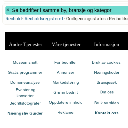
Se bedrifter i samme by, bransje og kategori
Renhold
-
Renholdsregisteret
-
Godkjenningsstatus i Renhold
Andre Tjenester
Våre tjenester
Informasjon
Museumsnett
For bedrifter
Bruk av cookies
Gratis programmer
Annonser
Næringskoder
Domeneanalyse
Markedsføring
Bransjesøk
Eventer og
Om oss
Grønn bedrift
konserter
Oppdatere innhold
Bruk av siden
Bedriftsfotografer
Reklamer
Kontakt oss
Næringsliv Guider