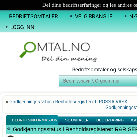
Del dine bedriftserfaringer og les andres 
BEDRIFTSOMTALER
VELG BRANSJE
NÆ
LOGG INN
Bedriftsomtaler og selskap
«
Godkjenningsstatus i Renholdsregisteret: ROSSA VASK
Godkjenningss
BEDRIFTSINFORMASJON
SE OMTALER
DEL ERFARING
KA
Godkjenningsstatus i Renholdsregisteret: R&R S