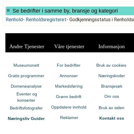
Se bedrifter i samme by, bransje og kategori
Renhold
-
Renholdsregisteret
-
Godkjenningsstatus i Renhold
Andre Tjenester
Våre tjenester
Informasjon
Museumsnett
For bedrifter
Bruk av cookies
Gratis programmer
Annonser
Næringskoder
Domeneanalyse
Markedsføring
Bransjesøk
Eventer og
Om oss
Grønn bedrift
konserter
Oppdatere innhold
Bruk av siden
Bedriftsfotografer
Reklamer
Kontakt oss
Næringsliv Guider