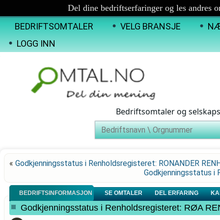
Del dine bedriftserfaringer og les andres 
BEDRIFTSOMTALER
VELG BRANSJE
NÆ
LOGG INN
Bedriftsomtaler og selskap
«
Godkjenningsstatus i Renholdsregisteret: RONANDER RE
Godkjenningsstatus 
BEDRIFTSINFORMASJON
SE OMTALER
DEL ERFARING
KA
Godkjenningsstatus i Renholdsregisteret: RØA 