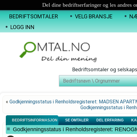
Del dine bedriftserfaringer og les andres 
BEDRIFTSOMTALER
VELG BRANSJE
NÆ
LOGG INN
Bedriftsomtaler og selskap
«
Godkjenningsstatus i Renholdsregisteret: MADSEN APA
Godkjenningsstatus i Re
BEDRIFTSINFORMASJON
SE OMTALER
DEL ERFARING
KA
Godkjenningsstatus i Renholdsregisteret: RENO