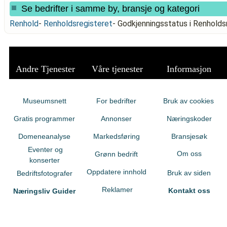
Se bedrifter i samme by, bransje og kategori
Renhold
-
Renholdsregisteret
-
Godkjenningsstatus i Renhold
Andre Tjenester
Våre tjenester
Informasjon
Museumsnett
For bedrifter
Bruk av cookies
Gratis programmer
Annonser
Næringskoder
Domeneanalyse
Markedsføring
Bransjesøk
Eventer og
Om oss
Grønn bedrift
konserter
Oppdatere innhold
Bruk av siden
Bedriftsfotografer
Reklamer
Kontakt oss
Næringsliv Guider