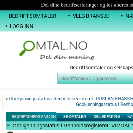
Del dine bedriftserfaringer og les andres 
BEDRIFTSOMTALER
VELG BRANSJE
NÆ
LOGG INN
Bedriftsomtaler og selskap
«
Godkjenningsstatus i Renholdsregisteret: RUSLAN KHAS
Godkjenningsstatus i Ren
BEDRIFTSINFORMASJON
SE OMTALER
DEL ERFARING
KA
Godkjenningsstatus i Renholdsregisteret: VIGDAL