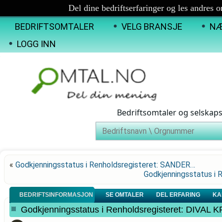
Del dine bedriftserfaringer og les andres 
BEDRIFTSOMTALER
VELG BRANSJE
NÆ
LOGG INN
Bedriftsomtaler og selskap
«
Godkjenningsstatus i Renholdsregisteret: SANDER…
Godkjenningsstatus i
BEDRIFTSINFORMASJON
SE OMTALER
DEL ERFARING
KA
Godkjenningsstatus i Renholdsregisteret: DIVAL