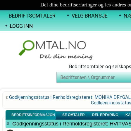
Del dine bedriftserfaringer og les andres 
BEDRIFTSOMTALER
VELG BRANSJE
NÆ
LOGG INN
Bedriftsomtaler og selskap
«
Godkjenningsstatus i Renholdsregisteret: MONIKA DRYGA
Godkjenningsstatu
BEDRIFTSINFORMASJON
SE OMTALER
DEL ERFARING
KA
Godkjenningsstatus i Renholdsregisteret: HVITV