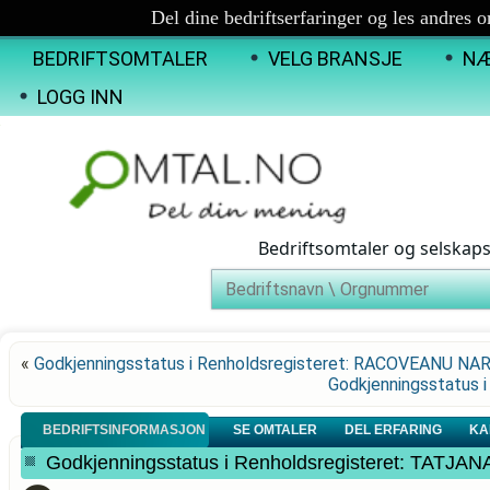
Del dine bedriftserfaringer og les andres 
BEDRIFTSOMTALER
VELG BRANSJE
NÆ
LOGG INN
Bedriftsomtaler og selskap
«
Godkjenningsstatus i Renholdsregisteret: RACOVEANU NA
Godkjenningsstatus 
BEDRIFTSINFORMASJON
SE OMTALER
DEL ERFARING
KA
Godkjenningsstatus i Renholdsregisteret: T