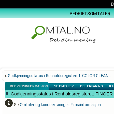
D
BEDRIFTSOMTALER
«
Godkjenningsstatus i Renholdsregisteret: COLOR CLEAN…
BEDRIFTSINFORMASJON
SE OMTALER
DEL ERFARING
KA
Godkjenningsstatus i Renholdsregisteret: FIN
Se
Omtaler og kundeerfaringer
,
Firmainformasjon