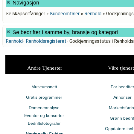
Navigasjon
Selskapserfaringer »
Kundeomtaler
»
Renhold
»
Godkjennings
Se bedrifter i samme by, bransje og kategori
Renhold
-
Renholdsregisteret
-
Godkjenningsstatus i Renhol
Andre Tjenester
Våre tjenest
Museumsnett
For bedrifte
Gratis programmer
Annonser
Domeneanalyse
Markedsføri
Eventer og konserter
Grønn bedrif
Bedriftsfotografer
Oppdatere innh
Næringsliv Guider