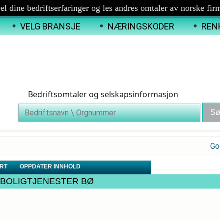
el dine bedriftserfaringer og les andres omtaler av norske fir
VELG BRANSJE
NÆRINGSKODER
REN
Bedriftsomtaler og selskapsinformasjon
Go
RT
OPPDATER INNHOLD
GER BOLIGTJENESTER BØ