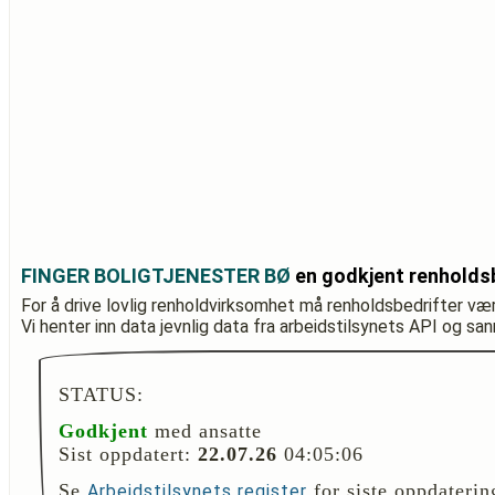
FINGER BOLIGTJENESTER BØ
en godkjent renholds
For å drive lovlig renholdvirksomhet må renholdsbedrifter væ
Vi henter inn data jevnlig data fra arbeidstilsynets API og sa
STATUS:
Godkjent
med ansatte
Sist oppdatert:
22.07.26
04:05:06
Se
for siste oppdaterin
Arbeidstilsynets register