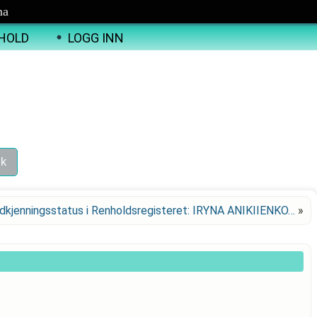
ma
HOLD
LOGG INN
dkjenningsstatus i Renholdsregisteret: IRYNA ANIKIIENKO…
»