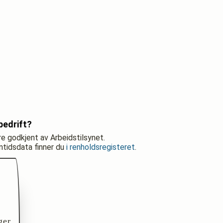
bedrift?
re godkjent av Arbeidstilsynet.
nntidsdata finner du
i renholdsregisteret
.
ger