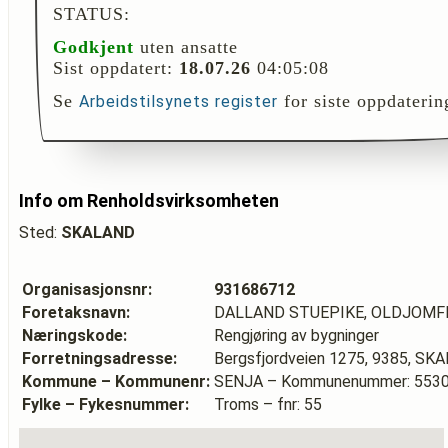
STATUS:
Godkjent
uten ansatte
Sist oppdatert:
18.07.26
04:05:08
Se
for siste oppdaterin
Arbeidstilsynets register
Info om Renholdsvirksomheten
Sted:
SKALAND
Organisasjonsnr:
931686712
Foretaksnavn:
DALLAND STUEPIKE, OLDJOMF
Næringskode:
Rengjøring av bygninger
Forretningsadresse:
Bergsfjordveien 1275, 9385, SK
Kommune – Kommunenr:
SENJA – Kommunenummer: 553
Fylke – Fykesnummer:
Troms – fnr: 55