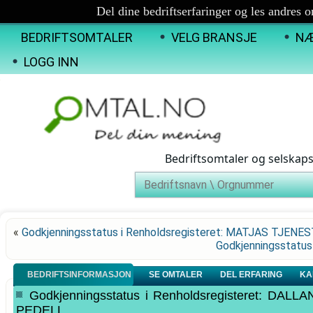
Del dine bedriftserfaringer og les andres 
BEDRIFTSOMTALER
VELG BRANSJE
NÆ
LOGG INN
Bedriftsomtaler og selskap
«
Godkjenningsstatus i Renholdsregisteret: MATJAS TJENE
Godkjenningsstatus
BEDRIFTSINFORMASJON
SE OMTALER
DEL ERFARING
KA
Godkjenningsstatus i Renholdsregisteret: D
PEDELL