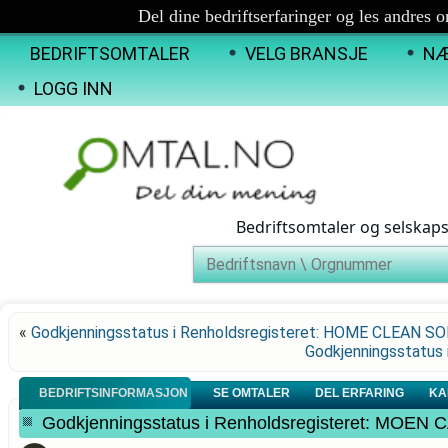
Del dine bedriftserfaringer og les andres 
BEDRIFTSOMTALER
VELG BRANSJE
NÆ
LOGG INN
Bedriftsomtaler og selskap
«
Godkjenningsstatus i Renholdsregisteret: HOME CLEAN 
Godkjenningsstatus 
BEDRIFTSINFORMASJON
SE OMTALER
DEL ERFARING
KA
Godkjenningsstatus i Renholdsregisteret: MOEN