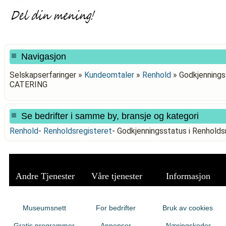
Navigasjon
Selskapserfaringer »
Kundeomtaler
»
Renhold
»
Godkjennings
CATERING
Se bedrifter i samme by, bransje og kategori
Renhold
-
Renholdsregisteret
-
Godkjenningsstatus i Renhold
Andre Tjenester
Våre tjenester
Informasjon
Museumsnett
For bedrifter
Bruk av cookies
Gratis programmer
Annonser
Næringskoder