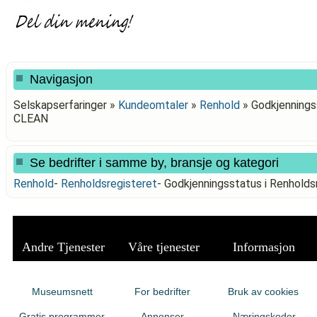
Navigasjon
Selskapserfaringer »
Kundeomtaler
»
Renhold
»
Godkjenningss
CLEAN
Se bedrifter i samme by, bransje og kategori
Renhold
-
Renholdsregisteret
-
Godkjenningsstatus i Renhold
Andre Tjenester
Våre tjenester
Informasjon
Museumsnett
For bedrifter
Bruk av cookies
Gratis programmer
Annonser
Næringskoder