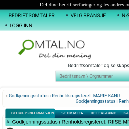
Del dine bedriftserfaringer og les andres 
BEDRIFTSOMTALER
VELG BRANSJE
NÆ
LOGG INN
Bedriftsomtaler og selskap
«
Godkjenningsstatus i Renholdsregisteret: MARIE KANU
Godkjenningsstatus i Re
BEDRIFTSINFORMASJON
SE OMTALER
DEL ERFARING
KA
Godkjenningsstatus i Renholdsregisteret: RIISE