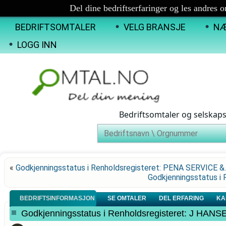
Del dine bedriftserfaringer og les andres 
BEDRIFTSOMTALER
VELG BRANSJE
NÆ
LOGG INN
Bedriftsomtaler og selskap
«
Godkjenningsstatus i Renholdsregisteret: PENA SERVICE &
Godkjenningsstatus i
BEDRIFTSINFORMASJON
SE OMTALER
DEL ERFARING
KA
Godkjenningsstatus i Renholdsregisteret: J H