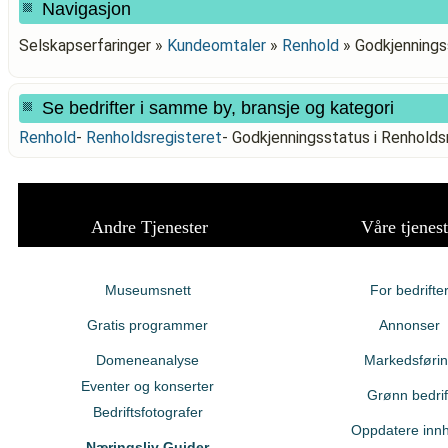
Navigasjon
Selskapserfaringer »
Kundeomtaler
»
Renhold
»
Godkjennings
Se bedrifter i samme by, bransje og kategori
Renhold
-
Renholdsregisteret
-
Godkjenningsstatus i Renhold
Andre Tjenester
Våre tjenest
Museumsnett
For bedrifte
Gratis programmer
Annonser
Domeneanalyse
Markedsføri
Eventer og konserter
Grønn bedrif
Bedriftsfotografer
Oppdatere innh
Næringsliv Guider