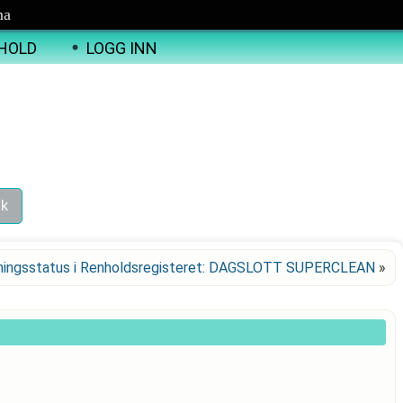
ma
HOLD
LOGG INN
ningsstatus i Renholdsregisteret: DAGSLOTT SUPERCLEAN
»