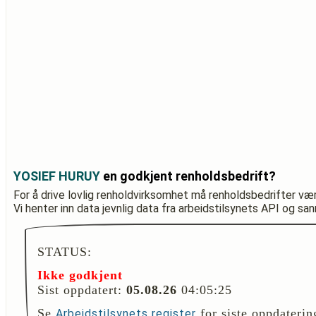
YOSIEF HURUY
en godkjent renholdsbedrift?
For å drive lovlig renholdvirksomhet må renholdsbedrifter væ
Vi henter inn data jevnlig data fra arbeidstilsynets API og sa
STATUS:
Ikke godkjent
Sist oppdatert:
05.08.26
04:05:25
Se
for siste oppdaterin
Arbeidstilsynets register