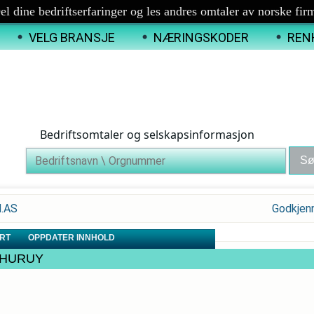
el dine bedriftserfaringer og les andres omtaler av norske fir
VELG BRANSJE
NÆRINGSKODER
REN
Bedriftsomtaler og selskapsinformasjon
N.AS
Godkjen
RT
OPPDATER INNHOLD
EF HURUY