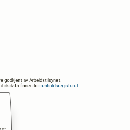
re godkjent av Arbeidstilsynet.
nntidsdata finner du
i renholdsregisteret
.
ger