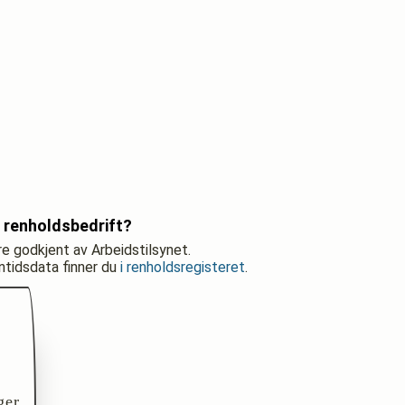
 renholdsbedrift?
re godkjent av Arbeidstilsynet.
nntidsdata finner du
i renholdsregisteret
.
ger