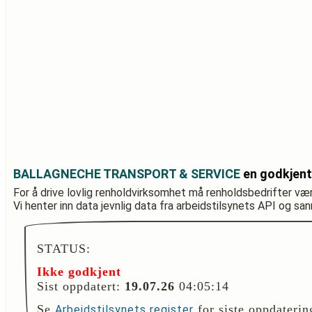
BALLAGNECHE TRANSPORT & SERVICE
en godkjent
For å drive lovlig renholdvirksomhet må renholdsbedrifter væ
Vi henter inn data jevnlig data fra arbeidstilsynets API og sa
STATUS:
Ikke godkjent
Sist oppdatert:
19.07.26
04:05:14
Se
for siste oppdaterin
Arbeidstilsynets register