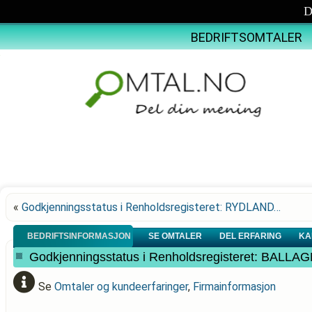
D
BEDRIFTSOMTALER
«
Godkjenningsstatus i Renholdsregisteret: RYDLAND…
BEDRIFTSINFORMASJON
SE OMTALER
DEL ERFARING
KA
Godkjenningsstatus i Renholdsregisteret: B
Se
Omtaler og kundeerfaringer
,
Firmainformasjon