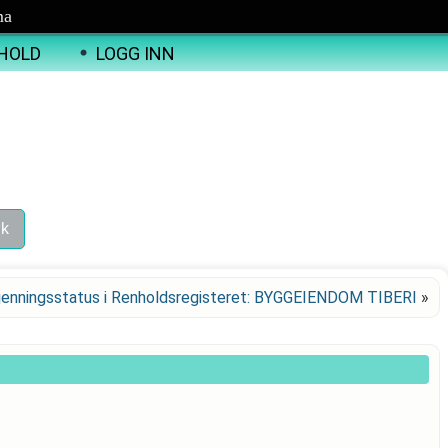
ma
HOLD
LOGG INN
jenningsstatus i Renholdsregisteret: BYGGEIENDOM TIBERI
»