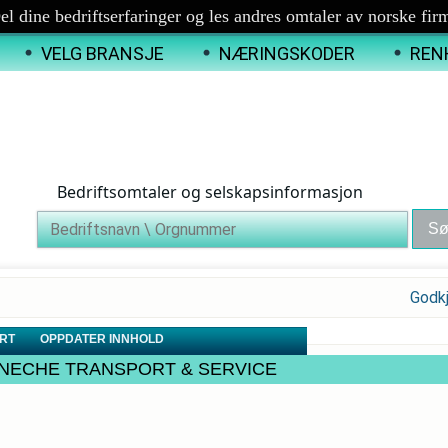
el dine bedriftserfaringer og les andres omtaler av norske fir
VELG BRANSJE
NÆRINGSKODER
REN
Bedriftsomtaler og selskapsinformasjon
Godk
RT
OPPDATER INNHOLD
ALLAGNECHE TRANSPORT & SERVICE