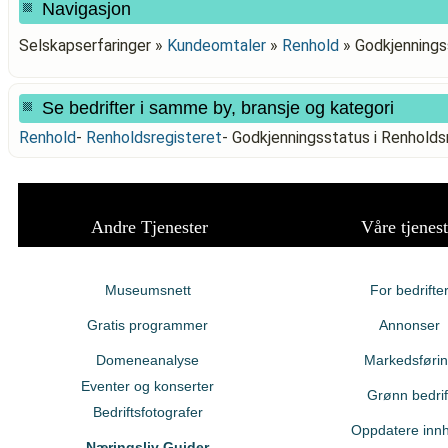
Navigasjon
Selskapserfaringer »
Kundeomtaler
»
Renhold
»
Godkjenning
Se bedrifter i samme by, bransje og kategori
Renhold
-
Renholdsregisteret
-
Godkjenningsstatus i Renho
Andre Tjenester
Våre tjenest
Museumsnett
For bedrifte
Gratis programmer
Annonser
Domeneanalyse
Markedsføri
Eventer og konserter
Grønn bedrif
Bedriftsfotografer
Oppdatere innh
Næringsliv Guider