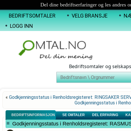
Del dine bedriftserfaringer og les andres 
BEDRIFTSOMTALER
VELG BRANSJE
NÆ
LOGG INN
Bedriftsomtaler og selskap
«
Godkjenningsstatus i Renholdsregisteret: RINGSAKER SER
Godkjenningsstatus i Ren
BEDRIFTSINFORMASJON
SE OMTALER
DEL ERFARING
KA
Godkjenningsstatus i Renholdsregisteret: R