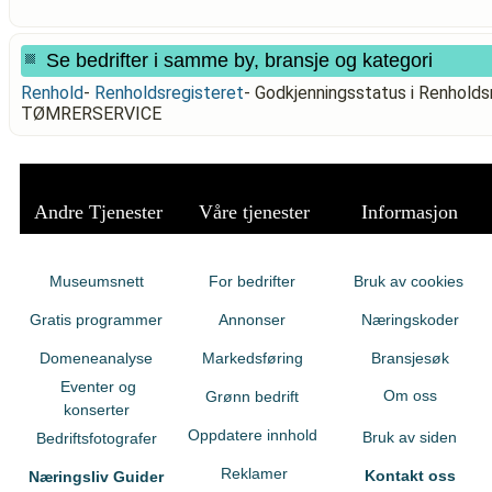
Se bedrifter i samme by, bransje og kategori
Renhold
-
Renholdsregisteret
-
Godkjenningsstatus i Renhol
TØMRERSERVICE
Andre Tjenester
Våre tjenester
Informasjon
Museumsnett
For bedrifter
Bruk av cookies
Gratis programmer
Annonser
Næringskoder
Domeneanalyse
Markedsføring
Bransjesøk
Eventer og
Om oss
Grønn bedrift
konserter
Oppdatere innhold
Bruk av siden
Bedriftsfotografer
Reklamer
Kontakt oss
Næringsliv Guider