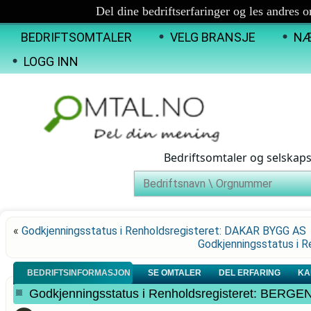
Del dine bedriftserfaringer og les andres 
BEDRIFTSOMTALER
VELG BRANSJE
NÆ
LOGG INN
Bedriftsomtaler og selskap
«
Godkjenningsstatus i Renholdsregisteret: DAKAR BYGG AS
Godkjenningsstatus i 
BEDRIFTSINFORMASJON
SE OMTALER
DEL ERFARING
KA
Godkjenningsstatus i Renholdsregisteret: BER