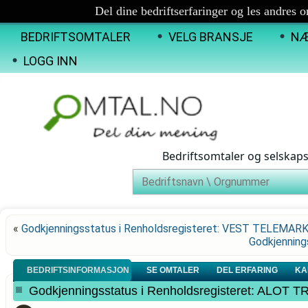
Del dine bedriftserfaringer og les andres 
BEDRIFTSOMTALER
VELG BRANSJE
NÆ
LOGG INN
Bedriftsomtaler og selskap
«
Godkjenningsstatus i Renholdsregisteret: VEST TELEMAR
Godkjenning
BEDRIFTSINFORMASJON
SE OMTALER
DEL ERFARING
KA
Godkjenningsstatus i Renholdsregisteret: ALOT 