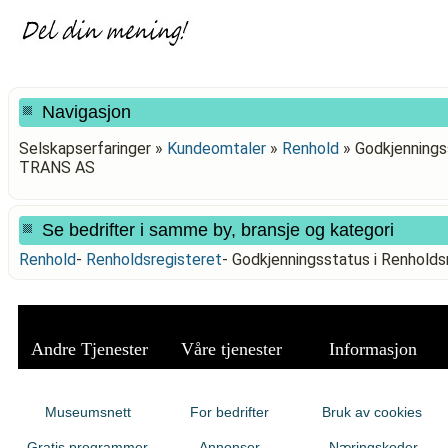
Navigasjon
Selskapserfaringer »
Kundeomtaler
»
Renhold
»
Godkjennings
TRANS AS
Se bedrifter i samme by, bransje og kategori
Renhold
-
Renholdsregisteret
-
Godkjenningsstatus i Renhold
Andre Tjenester
Våre tjenester
Informasjon
Museumsnett
For bedrifter
Bruk av cookies
Gratis programmer
Annonser
Næringskoder