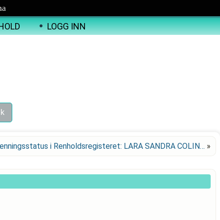
ma
HOLD
LOGG INN
enningsstatus i Renholdsregisteret: LARA SANDRA COLIN…
»