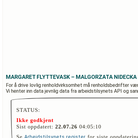
MARGARET FLYTTEVASK – MALGORZATA NIDECKA
For å drive lovlig renholdvirksomhet må renholdsbedrifter væ
Vi henter inn data jevnlig data fra arbeidstilsynets API og sa
STATUS:
Ikke godkjent
Sist oppdatert:
22.07.26
04:05:10
Se
for siste oppdaterin
Arbeidstilsynets register