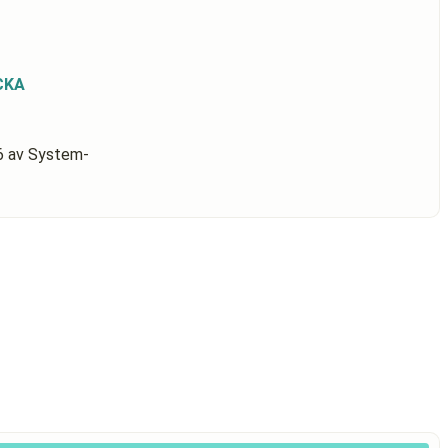
CKA
6
av System-