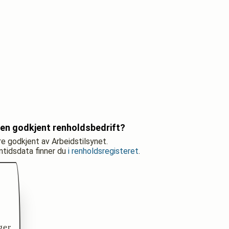
en godkjent renholdsbedrift?
re godkjent av Arbeidstilsynet.
nntidsdata finner du
i renholdsregisteret
.
ger