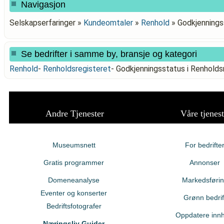
Navigasjon
Selskapserfaringer »
Kundeomtaler
»
Renhold
»
Godkjenning
Se bedrifter i samme by, bransje og kategori
Renhold
-
Renholdsregisteret
-
Godkjenningsstatus i Renho
Andre Tjenester
Våre tjenest
Museumsnett
For bedrifte
Gratis programmer
Annonser
Domeneanalyse
Markedsføri
Eventer og konserter
Grønn bedrif
Bedriftsfotografer
Oppdatere innh
Næringsliv Guider