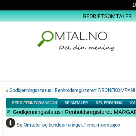
D
BEDRIFTSOMTALER
«
Godkjenningsstatus i Renholdsregisteret: DRONEKOMPAN
BEDRIFTSINFORMASJON
SE OMTALER
DEL ERFARING
KA
Godkjenningsstatus i Renholdsregisteret: M
Se
Omtaler og kundeerfaringer
,
Firmainformasjon