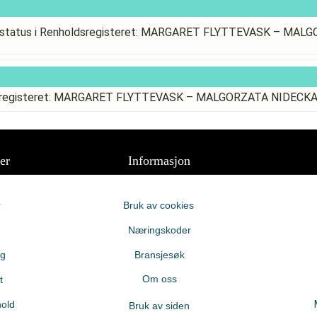
sstatus i Renholdsregisteret: MARGARET FLYTTEVASK – MA
ldsregisteret: MARGARET FLYTTEVASK – MALGORZATA NIDECK
er
Informasjon
r
Bruk av cookies
Næringskoder
ng
Bransjesøk
Om oss
t
old
Bruk av siden