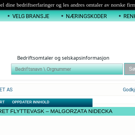
el dine bedriftserfaringer og les andres omtaler av norske fir
VELG BRANSJE
NÆRINGSKODER
REN
Bedriftsomtaler og selskapsinformasjon
IET AS
Godkj
RT
OPPDATER INNHOLD
ARGARET FLYTTEVASK – MALGORZATA NIDECKA