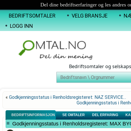
Del dine bedriftserfaringer og les andres 
BEDRIFTSOMTALER
VELG BRANSJE
NÆ
LOGG INN
Bedriftsomtaler og selskap
«
Godkjenningsstatus i Renholdsregisteret: NAZ SERVICE…
Godkjenningsstatus i Re
BEDRIFTSINFORMASJON
SE OMTALER
DEL ERFARING
KA
Godkjenningsstatus i Renholdsregisteret: MAX