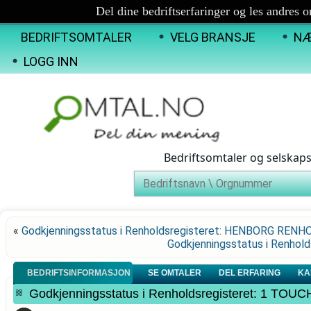
Del dine bedriftserfaringer og les andres 
BEDRIFTSOMTALER
VELG BRANSJE
NÆ
LOGG INN
Bedriftsomtaler og selskap
«
Godkjenningsstatus i Renholdsregisteret: HENBORG RENH
Godkjenningsstatus i Renho
BEDRIFTSINFORMASJON
SE OMTALER
DEL ERFARING
KA
Godkjenningsstatus i Renholdsregisteret: 1 TO