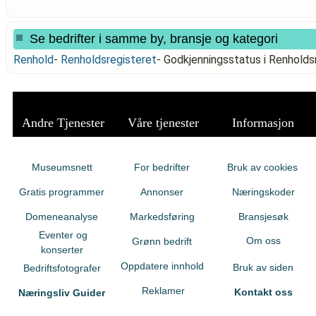
Se bedrifter i samme by, bransje og kategori
Renhold
-
Renholdsregisteret
-
Godkjenningsstatus i Renhold
Andre Tjenester
Våre tjenester
Informasjon
Museumsnett
For bedrifter
Bruk av cookies
Gratis programmer
Annonser
Næringskoder
Domeneanalyse
Markedsføring
Bransjesøk
Eventer og
Om oss
Grønn bedrift
konserter
Oppdatere innhold
Bruk av siden
Bedriftsfotografer
Reklamer
Kontakt oss
Næringsliv Guider