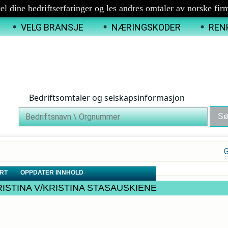
el dine bedriftserfaringer og les andres omtaler av norske fir
VELG BRANSJE
NÆRINGSKODER
REN
Bedriftsomtaler og selskapsinformasjon
G
RT
OPPDATER INNHOLD
LA KRISTINA V/KRISTINA STASAUSKIENE