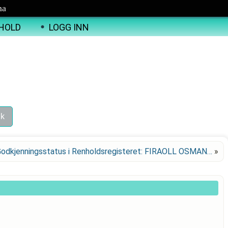
ma
HOLD
LOGG INN
odkjenningsstatus i Renholdsregisteret: FIRAOLL OSMAN…
»