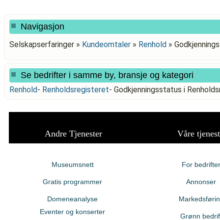
Navigasjon
Selskapserfaringer »
Kundeomtaler
»
Renhold
»
Godkjennings
Se bedrifter i samme by, bransje og kategori
Renhold
-
Renholdsregisteret
-
Godkjenningsstatus i Renhol
Andre Tjenester
Våre tjenest
Museumsnett
For bedrifte
Gratis programmer
Annonser
Domeneanalyse
Markedsføri
Eventer og konserter
Grønn bedrif