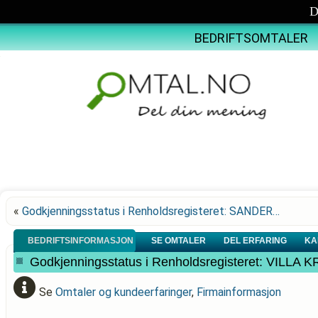
D
BEDRIFTSOMTALER
«
Godkjenningsstatus i Renholdsregisteret: SANDER…
BEDRIFTSINFORMASJON
SE OMTALER
DEL ERFARING
KA
Godkjenningsstatus i Renholdsregisteret: VIL
Se
Omtaler og kundeerfaringer
,
Firmainformasjon