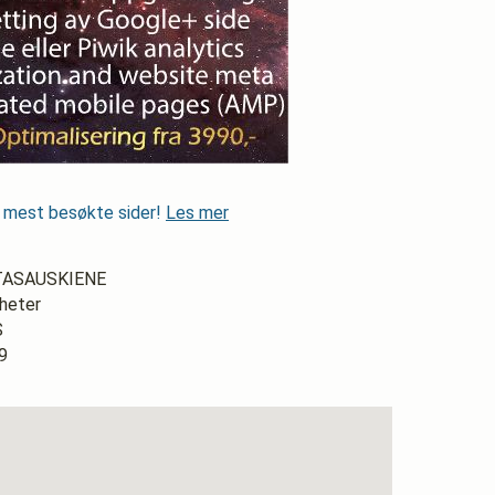
s mest besøkte sider!
Les mer
STASAUSKIENE
gheter
S
9