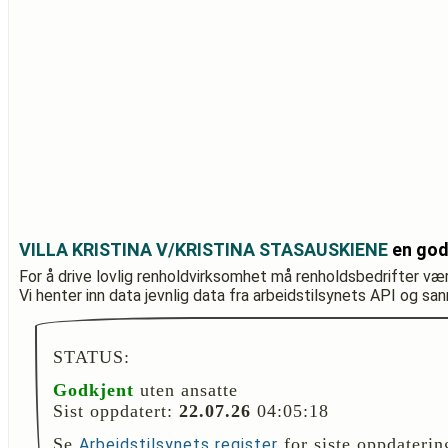
VILLA KRISTINA V/KRISTINA STASAUSKIENE
en god
For å drive lovlig renholdvirksomhet må renholdsbedrifter væ
Vi henter inn data jevnlig data fra arbeidstilsynets API og sa
STATUS:
Godkjent
uten ansatte
Sist oppdatert:
22.07.26
04:05:18
Se
for siste oppdaterin
Arbeidstilsynets register