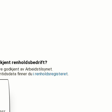
kjent renholdsbedrift?
re godkjent av Arbeidstilsynet.
nntidsdata finner du
i renholdsregisteret
.
ger