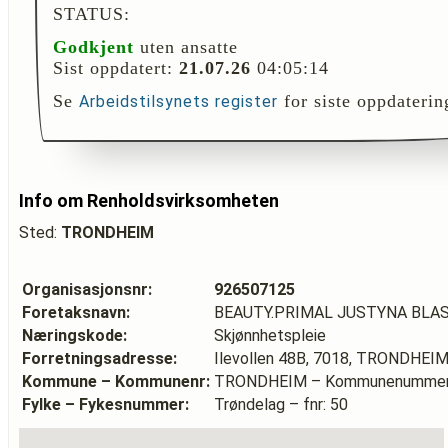
STATUS:
Godkjent
uten ansatte
Sist oppdatert:
21.07.26
04:05:14
Se
for siste oppdaterin
Arbeidstilsynets register
Info om Renholdsvirksomheten
Sted:
TRONDHEIM
Organisasjonsnr:
926507125
Foretaksnavn:
BEAUTY.PRIMAL JUSTYNA BLA
Næringskode:
Skjønnhetspleie
Forretningsadresse:
Ilevollen 48B, 7018, TRONDHEI
Kommune – Kommunenr:
TRONDHEIM – Kommunenummer
Fylke – Fykesnummer:
Trøndelag – fnr: 50