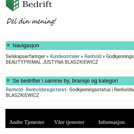
Navigasjon
Selskapserfaringer »
Kundeomtaler
»
Renhold
»
Godkjenningss
BEAUTY.PRIMAL JUSTYNA BLASZKIEWICZ
Se bedrifter i samme by, bransje og kategori
Renhold
-
Renholdsregisteret
-
Godkjenningsstatus i Renhol
BLASZKIEWICZ
Andre Tjenester
Våre tjenester
Informasjon