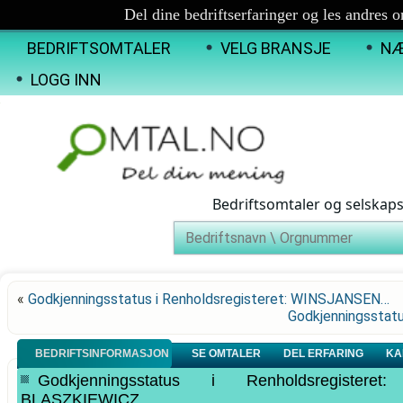
Del dine bedriftserfaringer og les andres 
BEDRIFTSOMTALER
VELG BRANSJE
NÆ
LOGG INN
Bedriftsomtaler og selskap
«
Godkjenningsstatus i Renholdsregisteret: WINSJANSEN…
Godkjenningsstat
BEDRIFTSINFORMASJON
SE OMTALER
DEL ERFARING
KA
Godkjenningsstatus i Renholdsregiste
BLASZKIEWICZ