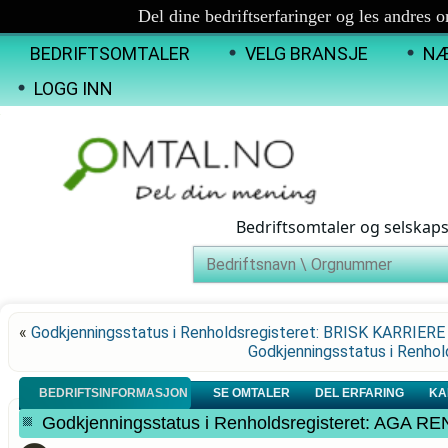
Del dine bedriftserfaringer og les andres 
BEDRIFTSOMTALER
VELG BRANSJE
NÆ
LOGG INN
Bedriftsomtaler og selskap
«
Godkjenningsstatus i Renholdsregisteret: BRISK KARRIERE
Godkjenningsstatus i Renh
BEDRIFTSINFORMASJON
SE OMTALER
DEL ERFARING
KA
Godkjenningsstatus i Renholdsregisteret: AGA