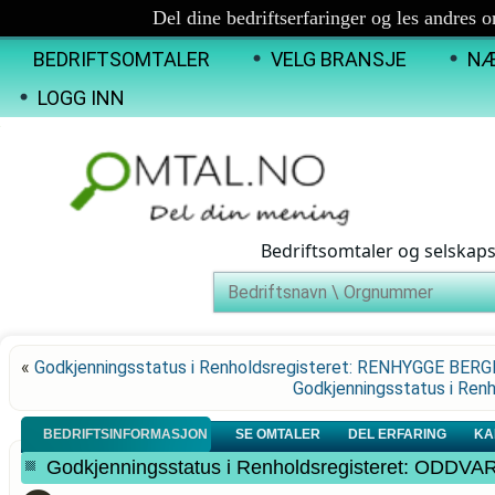
Del dine bedriftserfaringer og les andres 
BEDRIFTSOMTALER
VELG BRANSJE
NÆ
LOGG INN
Bedriftsomtaler og selskap
«
Godkjenningsstatus i Renholdsregisteret: RENHYGGE BE
Godkjenningsstatus i Re
BEDRIFTSINFORMASJON
SE OMTALER
DEL ERFARING
KA
Godkjenningsstatus i Renholdsregisteret: ODDV