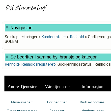
Navigasjon
Selskapserfaringer »
Kundeomtaler
»
Renhold
»
Godkjennings
SOLEM
Se bedrifter i samme by, bransje og kategori
Renhold
-
Renholdsregisteret
-
Godkjenningsstatus i Renhol
Andre Tjenester
Våre tjenester
Informasjon
Museumsnett
For bedrifter
Bruk av cookies
Gratis programmer
Annonser
Næringskoder