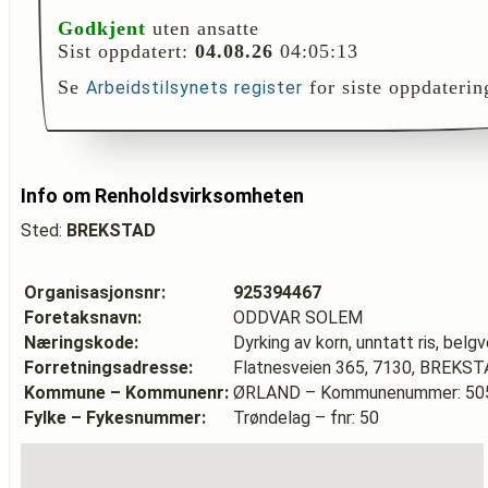
Godkjent
uten ansatte
Sist oppdatert:
04.08.26
04:05:13
Se
for siste oppdaterin
Arbeidstilsynets register
Info om Renholdsvirksomheten
Sted:
BREKSTAD
Organisasjonsnr:
925394467
Foretaksnavn:
ODDVAR SOLEM
Næringskode:
Dyrking av korn, unntatt ris, belg
Forretningsadresse:
Flatnesveien 365, 7130, BREKS
Kommune – Kommunenr:
ØRLAND – Kommunenummer: 50
Fylke – Fykesnummer:
Trøndelag – fnr: 50