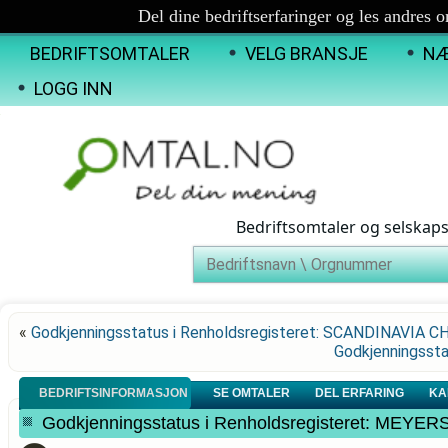
Del dine bedriftserfaringer og les andres 
BEDRIFTSOMTALER
VELG BRANSJE
NÆ
LOGG INN
Bedriftsomtaler og selskap
«
Godkjenningsstatus i Renholdsregisteret: SCANDINAVIA C
Godkjenningssta
BEDRIFTSINFORMASJON
SE OMTALER
DEL ERFARING
KA
Godkjenningsstatus i Renholdsregisteret: MEY