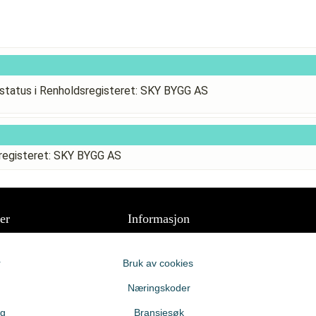
status i Renholdsregisteret: SKY BYGG AS
sregisteret: SKY BYGG AS
er
Informasjon
r
Bruk av cookies
Næringskoder
ng
Bransjesøk