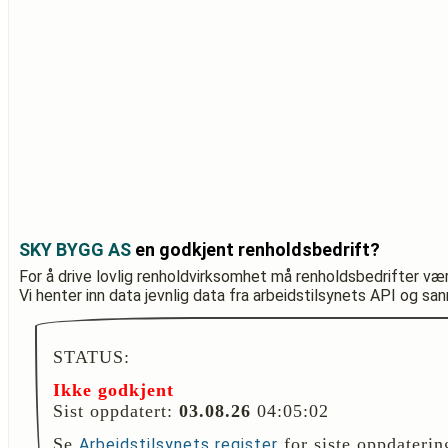
SKY BYGG AS
en godkjent renholdsbedrift?
For å drive lovlig renholdvirksomhet må renholdsbedrifter væ
Vi henter inn data jevnlig data fra arbeidstilsynets API og sa
STATUS:
Ikke godkjent
Sist oppdatert:
03.08.26
04:05:02
Se
for siste oppdaterin
Arbeidstilsynets register