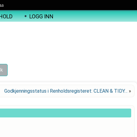
ma
HOLD
LOGG INN
Godkjenningsstatus i Renholdsregisteret: CLEAN & TIDY…
»