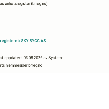
es enhetsregister (brreg.no)
sregisteret: SKY BYGG AS
ist oppdatert:
03.08.2026
av System-
rets hjemmesider brreg.no