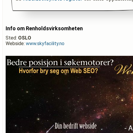
Info om Renholdsvirksomheten
Sted:
OSLO
Webside:
www.skyfacility.no