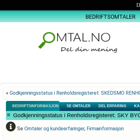
D
BEDRIFTSOMTALER
«
Godkjenningsstatus i Renholdsregisteret: SKEDSMO REN
BEDRIFTSINFORMASJON
SE OMTALER
DEL ERFARING
KA
Godkjenningsstatus i Renholdsregisteret: SKY B
Se
Omtaler og kundeerfaringer
,
Firmainformasjon