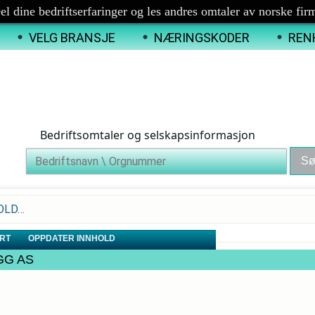
el dine bedriftserfaringer og les andres omtaler av norske fir
VELG BRANSJE
NÆRINGSKODER
REN
Bedriftsomtaler og selskapsinformasjon
HOLD…
RT
OPPDATER INNHOLD
YGG AS