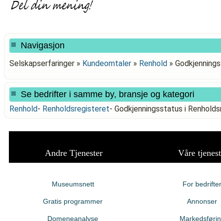
Navigasjon
Selskapserfaringer »
Kundeomtaler
»
Renhold
»
Godkjennings
Se bedrifter i samme by, bransje og kategori
Renhold
-
Renholdsregisteret
-
Godkjenningsstatus i Renhold
Andre Tjenester
Våre tjenest
Museumsnett
For bedrifte
Gratis programmer
Annonser
Domeneanalyse
Markedsføri