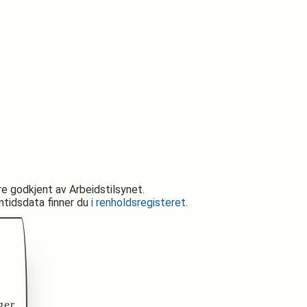
re godkjent av Arbeidstilsynet.
nntidsdata finner du
i renholdsregisteret
.
ger