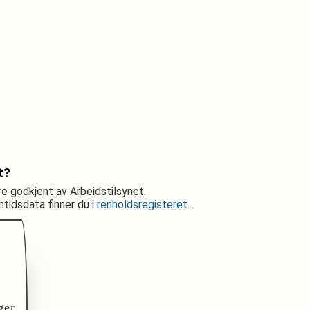
t?
re godkjent av Arbeidstilsynet.
nntidsdata finner du
i renholdsregisteret
.
ger