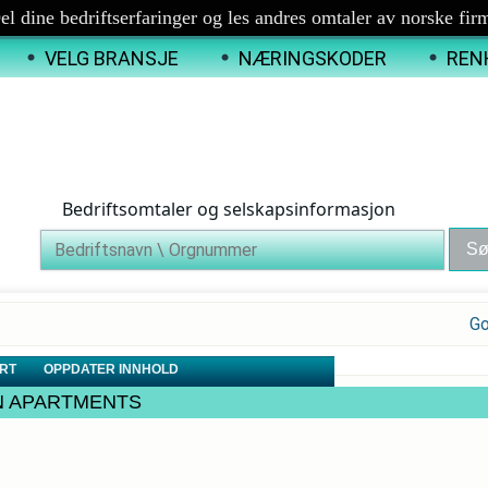
el dine bedriftserfaringer og les andres omtaler av norske fir
VELG BRANSJE
NÆRINGSKODER
REN
Bedriftsomtaler og selskapsinformasjon
Go
RT
OPPDATER INNHOLD
DSEN APARTMENTS