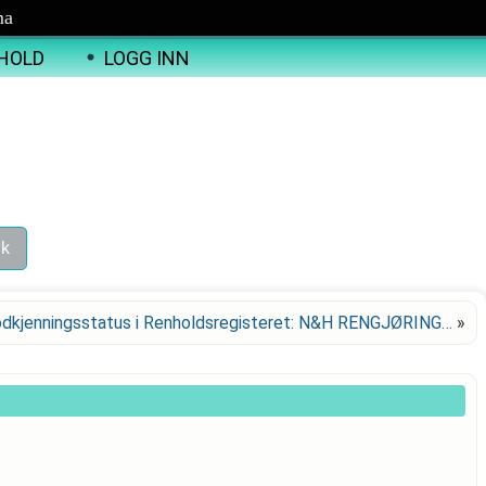
ma
HOLD
LOGG INN
dkjenningsstatus i Renholdsregisteret: N&H RENGJØRING…
»