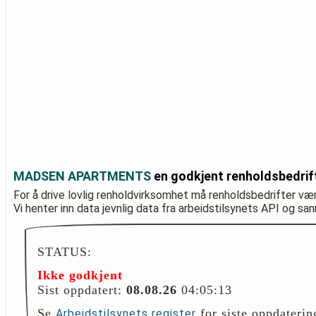
MADSEN APARTMENTS
en godkjent renholdsbedrif
For å drive lovlig renholdvirksomhet må renholdsbedrifter væ
Vi henter inn data jevnlig data fra arbeidstilsynets API og sa
STATUS:
Ikke godkjent
Sist oppdatert:
08.08.26
04:05:13
Se
for siste oppdaterin
Arbeidstilsynets register