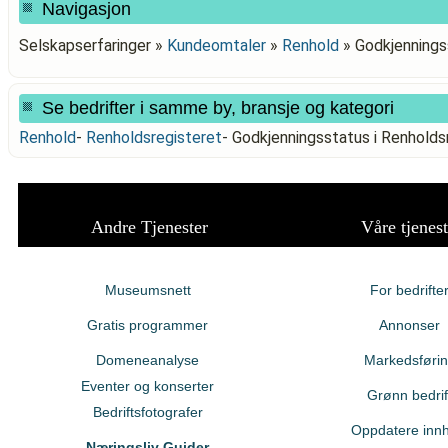
Navigasjon
Selskapserfaringer »
Kundeomtaler
»
Renhold
»
Godkjenning
Se bedrifter i samme by, bransje og kategori
Renhold
-
Renholdsregisteret
-
Godkjenningsstatus i Renho
Andre Tjenester
Våre tjenest
Museumsnett
For bedrifte
Gratis programmer
Annonser
Domeneanalyse
Markedsføri
Eventer og konserter
Grønn bedrif
Bedriftsfotografer
Oppdatere innh
Næringsliv Guider