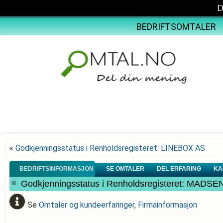
D
BEDRIFTSOMTALER
«
Godkjenningsstatus i Renholdsregisteret: LINEBOX AS
BEDRIFTSINFORMASJON
SE OMTALER
DEL ERFARING
KA
Godkjenningsstatus i Renholdsregisteret: MA
Se
Omtaler og kundeerfaringer
,
Firmainformasjon