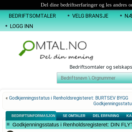
Del dine bedriftserfaringer og les andres 
BEDRIFTSOMTALER
VELG BRANSJE
NÆ
LOGG INN
Bedriftsomtaler og selskap
«
Godkjenningsstatus i Renholdsregisteret: BURTSEV BYGG
Godkjenningsstatu
BEDRIFTSINFORMASJON
SE OMTALER
DEL ERFARING
KA
Godkjenningsstatus i Renholdsregisteret: DIN F