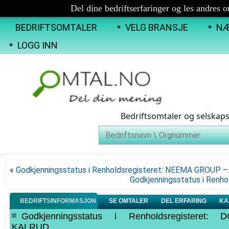
Del dine bedriftserfaringer og les andres 
BEDRIFTSOMTALER
VELG BRANSJE
NÆ
LOGG INN
Bedriftsomtaler og selskap
«
Godkjenningsstatus i Renholdsregisteret: NEEMA GROUP 
Godkjenningsstatus i Ren
BEDRIFTSINFORMASJON
SE OMTALER
DEL ERFARING
KA
Godkjenningsstatus i Renholdsregistere
KALRUD