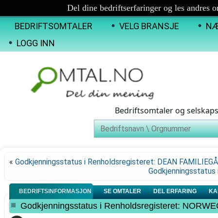
Del dine bedriftserfaringer og les andres 
BEDRIFTSOMTALER
VELG BRANSJE
NÆ
LOGG INN
Bedriftsomtaler og selskap
«
Godkjenningsstatus i Renholdsregisteret: DEAN FAMILIEG
Godkjenningsstatus
BEDRIFTSINFORMASJON
SE OMTALER
DEL ERFARING
KA
Godkjenningsstatus i Renholdsregisteret: NO