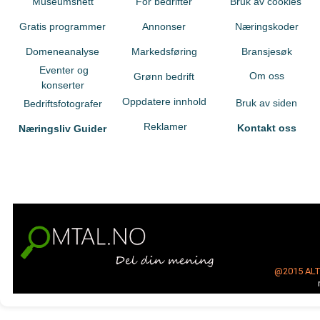
Museumsnett
For bedrifter
Bruk av cookies
Gratis programmer
Annonser
Næringskoder
Domeneanalyse
Markedsføring
Bransjesøk
Eventer og
Om oss
Grønn bedrift
konserter
Oppdatere innhold
Bruk av siden
Bedriftsfotografer
Reklamer
Kontakt oss
Næringsliv Guider
@2015
AL