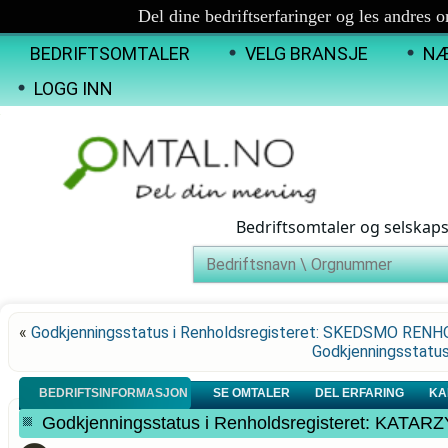
Del dine bedriftserfaringer og les andres 
BEDRIFTSOMTALER
VELG BRANSJE
NÆ
LOGG INN
Bedriftsomtaler og selskap
«
Godkjenningsstatus i Renholdsregisteret: SKEDSMO REN
Godkjenningsstatus
BEDRIFTSINFORMASJON
SE OMTALER
DEL ERFARING
KA
Godkjenningsstatus i Renholdsregisteret: KATA