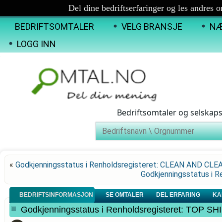
Del dine bedriftserfaringer og les andres 
BEDRIFTSOMTALER
VELG BRANSJE
NÆ
LOGG INN
Bedriftsomtaler og selskap
«
Godkjenningsstatus i Renholdsregisteret: CLEAN AND CLE
Godkjenningsstatus i 
BEDRIFTSINFORMASJON
SE OMTALER
DEL ERFARING
KA
Godkjenningsstatus i Renholdsregisteret: TOP