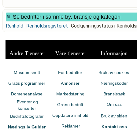
Se bedrifter i samme by, bransje og kategori
Renhold
-
Renholdsregisteret
-
Godkjenningsstatus i Renhol
Andre Tjenester
Våre tjenester
Informasjon
Museumsnett
For bedrifter
Bruk av cookies
Gratis programmer
Annonser
Næringskoder
Domeneanalyse
Markedsføring
Bransjesøk
Eventer og
Om oss
Grønn bedrift
konserter
Oppdatere innhold
Bruk av siden
Bedriftsfotografer
Reklamer
Kontakt oss
Næringsliv Guider