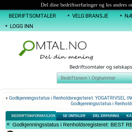
Del dine bedriftserfaringer og les andres 
BEDRIFTSOMTALER
VELG BRANSJE
NÆ
LOGG INN
Bedriftsomtaler og selskap
«
Godkjenningsstatus i Renholdsregisteret: YOGATRIVSEL I
Godkjenningsstatus i Renho
BEDRIFTSINFORMASJON
SE OMTALER
DEL ERFARING
KA
Godkjenningsstatus i Renholdsregisteret: BES