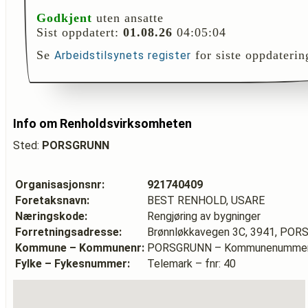
Godkjent
uten ansatte
Sist oppdatert:
01.08.26
04:05:04
Se
for siste oppdaterin
Arbeidstilsynets register
Info om Renholdsvirksomheten
Sted:
PORSGRUNN
Organisasjonsnr:
921740409
Foretaksnavn:
BEST RENHOLD, USARE
Næringskode:
Rengjøring av bygninger
Forretningsadresse:
Brønnløkkavegen 3C, 3941, PO
Kommune – Kommunenr:
PORSGRUNN – Kommunenummer
Fylke – Fykesnummer:
Telemark – fnr: 40