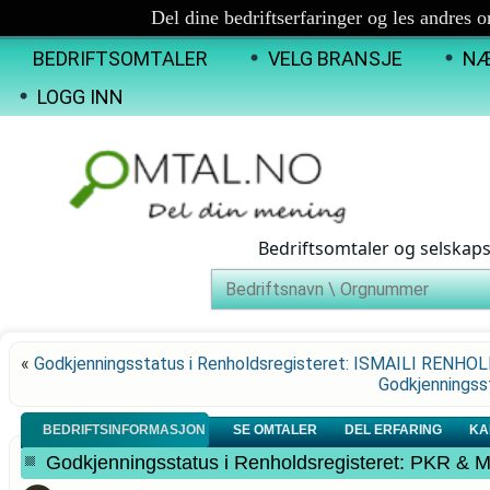
Del dine bedriftserfaringer og les andres 
BEDRIFTSOMTALER
VELG BRANSJE
NÆ
LOGG INN
Bedriftsomtaler og selskap
«
Godkjenningsstatus i Renholdsregisteret: ISMAILI RENHO
Godkjenningss
BEDRIFTSINFORMASJON
SE OMTALER
DEL ERFARING
KA
Godkjenningsstatus i Renholdsregisteret: PKR & 