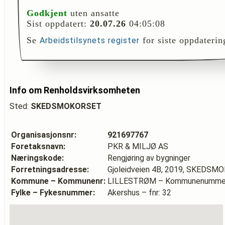
Godkjent
uten ansatte
Sist oppdatert:
20.07.26
04:05:08
Se
for siste oppdaterin
Arbeidstilsynets register
Info om Renholdsvirksomheten
Sted:
SKEDSMOKORSET
Organisasjonsnr:
921697767
Foretaksnavn:
PKR & MILJØ AS
Næringskode:
Rengjøring av bygninger
Forretningsadresse:
Gjoleidveien 4B, 2019, SKEDS
Kommune – Kommunenr:
LILLESTRØM – Kommunenummer
Fylke – Fykesnummer:
Akershus – fnr: 32