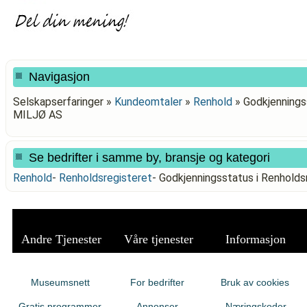
Navigasjon
Selskapserfaringer »
Kundeomtaler
»
Renhold
»
Godkjenningss
MILJØ AS
Se bedrifter i samme by, bransje og kategori
Renhold
-
Renholdsregisteret
-
Godkjenningsstatus i Renhold
Andre Tjenester
Våre tjenester
Informasjon
Museumsnett
For bedrifter
Bruk av cookies
Gratis programmer
Annonser
Næringskoder