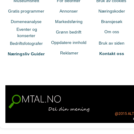
Museumsnett
For bedrifter
Bruk av cookies
Gratis programmer
Annonser
Næringskoder
Domeneanalyse
Markedsføring
Bransjesøk
Eventer og
Om oss
Grønn bedrift
konserter
Oppdatere innhold
Bruk av siden
Bedriftsfotografer
Reklamer
Kontakt oss
Næringsliv Guider
@2015
AL