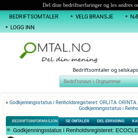
Del dine bedriftserfaringer og les andres 
BEDRIFTSOMTALER
VELG BRANSJE
NÆ
LOGG INN
Bedriftsomtaler og selskap
«
Godkjenningsstatus i Renholdsregisteret: ORLITA. ORINTA
Godkjenningsstatus i Renh
BEDRIFTSINFORMASJON
SE OMTALER
DEL ERFARING
KA
Godkjenningsstatus i Renholdsregisteret: E