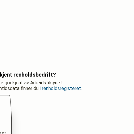
kjent renholdsbedrift?
re godkjent av Arbeidstilsynet.
nntidsdata finner du
i renholdsregisteret
.
ger