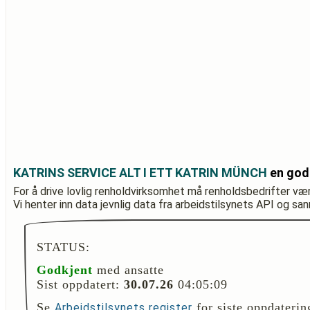
KATRINS SERVICE ALT I ETT KATRIN MÜNCH
en god
For å drive lovlig renholdvirksomhet må renholdsbedrifter væ
Vi henter inn data jevnlig data fra arbeidstilsynets API og sa
STATUS:
Godkjent
med ansatte
Sist oppdatert:
30.07.26
04:05:09
Se
for siste oppdaterin
Arbeidstilsynets register