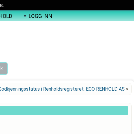
ma
HOLD
LOGG INN
Godkjenningsstatus i Renholdsregisteret: ECO RENHOLD AS
»