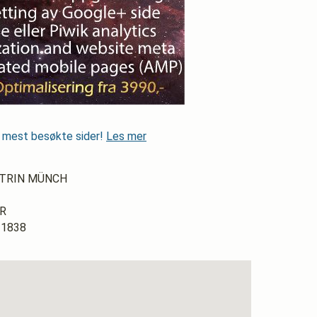
s mest besøkte sider!
Les mer
ATRIN MÜNCH
YR
 1838