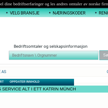
el dine bedriftserfaringer og les andres omtaler av norske fir
VELG BRANSJE
NÆRINGSKODER
REN
Bedriftsomtaler og selskapsinformasjon
E AS
RT
OPPDATER INNHOLD
RINS SERVICE ALT I ETT KATRIN MÜNCH