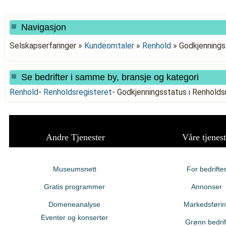
Navigasjon
Selskapserfaringer »
Kundeomtaler
»
Renhold
»
Godkjennings
Se bedrifter i samme by, bransje og kategori
Renhold
-
Renholdsregisteret
-
Godkjenningsstatus i Renhol
Andre Tjenester
Våre tjenest
Museumsnett
For bedrifte
Gratis programmer
Annonser
Domeneanalyse
Markedsføri
Eventer og konserter
Grønn bedrif