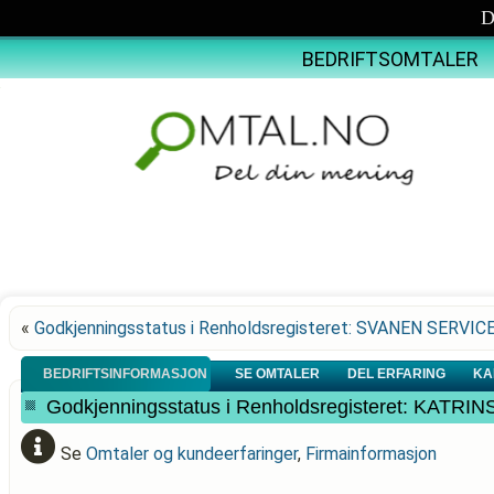
D
BEDRIFTSOMTALER
«
Godkjenningsstatus i Renholdsregisteret: SVANEN SERVIC
BEDRIFTSINFORMASJON
SE OMTALER
DEL ERFARING
KA
Godkjenningsstatus i Renholdsregisteret: KAT
Se
Omtaler og kundeerfaringer
,
Firmainformasjon