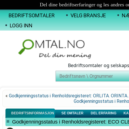
Del dine bedriftserfaringer og les andres 
BEDRIFTSOMTALER
VELG BRANSJE
NÆ
LOGG INN
Bedriftsomtaler og selskap
«
Godkjenningsstatus i Renholdsregisteret: ORLITA. ORINTA
Godkjenningsstatus i Renh
BEDRIFTSINFORMASJON
SE OMTALER
DEL ERFARING
KA
Godkjenningsstatus i Renholdsregisteret: ECO C