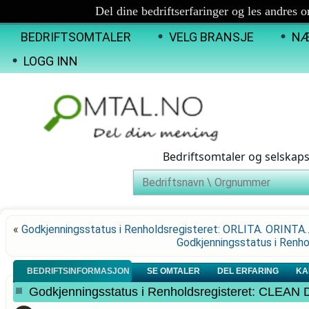
Del dine bedriftserfaringer og les andres 
BEDRIFTSOMTALER
VELG BRANSJE
NÆ
LOGG INN
Bedriftsomtaler og selskap
«
Godkjenningsstatus i Renholdsregisteret: ORLITA. ORINTA
Godkjenningsstatus i Renh
BEDRIFTSINFORMASJON
SE OMTALER
DEL ERFARING
KA
Godkjenningsstatus i Renholdsregisteret: CL