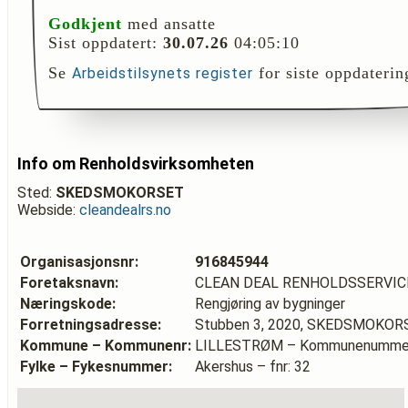
Godkjent
med ansatte
Sist oppdatert:
30.07.26
04:05:10
Se
for siste oppdaterin
Arbeidstilsynets register
Info om Renholdsvirksomheten
Sted:
SKEDSMOKORSET
Webside:
cleandealrs.no
Organisasjonsnr:
916845944
Foretaksnavn:
CLEAN DEAL RENHOLDSSERVIC
Næringskode:
Rengjøring av bygninger
Forretningsadresse:
Stubben 3, 2020, SKEDSMOKOR
Kommune – Kommunenr:
LILLESTRØM – Kommunenummer
Fylke – Fykesnummer:
Akershus – fnr: 32