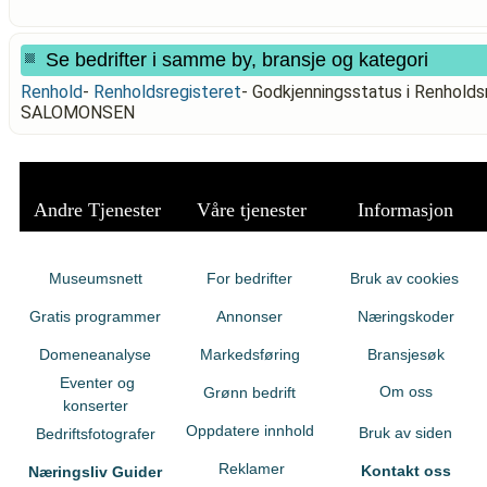
Se bedrifter i samme by, bransje og kategori
Renhold
-
Renholdsregisteret
-
Godkjenningsstatus i Renhold
SALOMONSEN
Andre Tjenester
Våre tjenester
Informasjon
Museumsnett
For bedrifter
Bruk av cookies
Gratis programmer
Annonser
Næringskoder
Domeneanalyse
Markedsføring
Bransjesøk
Eventer og
Om oss
Grønn bedrift
konserter
Oppdatere innhold
Bruk av siden
Bedriftsfotografer
Reklamer
Kontakt oss
Næringsliv Guider