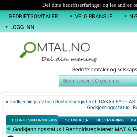
Del dine bedriftserfaringer og les andres 
BEDRIFTSOMTALER
VELG BRANSJE
NÆ
LOGG INN
Bedriftsomtaler og selskap
«
Godkjenningsstatus i Renholdsregisteret: DAKAR BYGG AS
Godkjenningsstatus i 
BEDRIFTSINFORMASJON
SE OMTALER
DEL ERFARING
KA
Godkjenningsstatus i Renholdsregisteret: MA