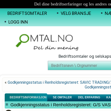
Del dine bedriftserfaringer og les andres 
BEDRIFTSOMTALER
VELG BRANSJE
NÆ
LOGG INN
Bedriftsomtaler og selskap
«
Godkjenningsstatus i Renholdsregisteret: SAVIC TRADIN
Godkjenningsst
BEDRIFTSINFORMASJON
SE OMTALER
DEL ERFARING
KA
Godkjenningsstatus i Renholdsregisteret: G/S 