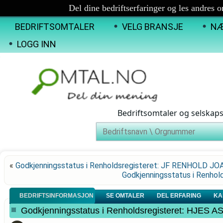
Del dine bedriftserfaringer og les andres 
BEDRIFTSOMTALER
VELG BRANSJE
NÆ
LOGG INN
Bedriftsomtaler og selskap
«
Godkjenningsstatus i Renholdsregisteret: JF RENHOLD J
Godkjenningsstatus i Renh
BEDRIFTSINFORMASJON
SE OMTALER
DEL ERFARING
KA
Godkjenningsstatus i Renholdsregisteret: HJES A