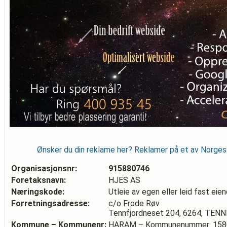
Ønsker du din reklame her? Reklamer på et av Norge
Organisasjonsnr:
915880746
Foretaksnavn:
HJES AS
Næringskode:
Utleie av egen eller leid fast ei
Forretningsadresse:
c/o Frode Røv
Tennfjordneset 204, 6264, TEN
Kommune – Kommunenr:
HARAM – Kommunenummer: 158