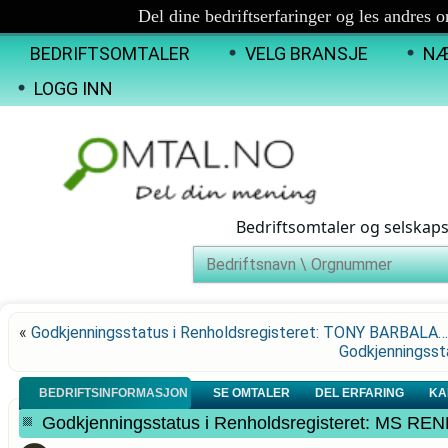
Del dine bedriftserfaringer og les andres 
BEDRIFTSOMTALER
VELG BRANSJE
NÆ
LOGG INN
Bedriftsomtaler og selskap
«
Godkjenningsstatus i Renholdsregisteret: TONY BARBALA…
Godkjenningsst
BEDRIFTSINFORMASJON
SE OMTALER
DEL ERFARING
KA
Godkjenningsstatus i Renholdsregisteret: MS R