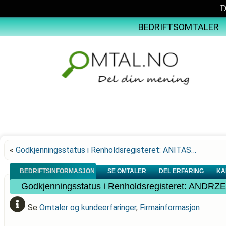
D
BEDRIFTSOMTALER
«
Godkjenningsstatus i Renholdsregisteret: ANITAS…
BEDRIFTSINFORMASJON
SE OMTALER
DEL ERFARING
KA
Godkjenningsstatus i Renholdsregisteret: AN
Se
Omtaler og kundeerfaringer
,
Firmainformasjon