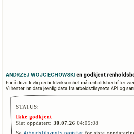
ANDRZEJ WOJCIECHOWSKI
en godkjent renholdsbe
For å drive lovlig renholdvirksomhet må renholdsbedrifter væ
Vi henter inn data jevnlig data fra arbeidstilsynets API og sa
STATUS:
Ikke godkjent
Sist oppdatert:
30.07.26
04:05:08
Se
for siste oppdaterin
Arbeidstilsynets register