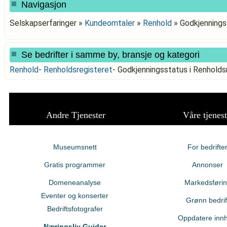
Navigasjon
Selskapserfaringer »
Kundeomtaler
»
Renhold
»
Godkjennings
Se bedrifter i samme by, bransje og kategori
Renhold
-
Renholdsregisteret
-
Godkjenningsstatus i Renhol
Andre Tjenester
Våre tjenest
Museumsnett
For bedrifte
Gratis programmer
Annonser
Domeneanalyse
Markedsføri
Eventer og konserter
Grønn bedrif
Bedriftsfotografer
Oppdatere innh
Næringsliv Guider