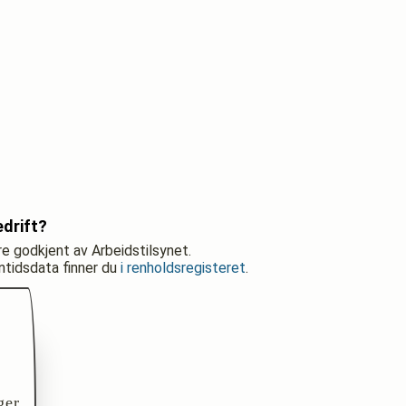
drift?
re godkjent av Arbeidstilsynet.
nntidsdata finner du
i renholdsregisteret
.
ger