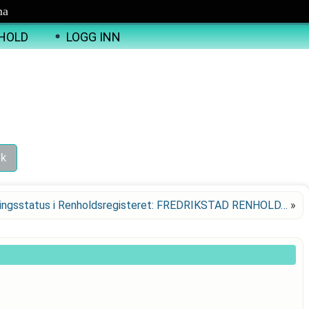
ma
HOLD
LOGG INN
ingsstatus i Renholdsregisteret: FREDRIKSTAD RENHOLD…
»