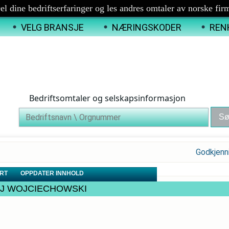
el dine bedriftserfaringer og les andres omtaler av norske fir
VELG BRANSJE
NÆRINGSKODER
REN
Bedriftsomtaler og selskapsinformasjon
Godkjenn
RT
OPPDATER INNHOLD
DRZEJ WOJCIECHOWSKI