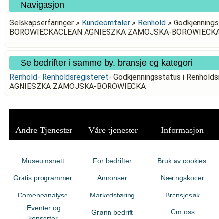
Navigasjon
Selskapserfaringer »
Kundeomtaler
»
Renhold
»
Godkjenningss
BOROWIECKACLEAN AGNIESZKA ZAMOJSKA-BOROWIECK
Se bedrifter i samme by, bransje og kategori
Renhold
-
Renholdsregisteret
-
Godkjenningsstatus i Renhol
AGNIESZKA ZAMOJSKA-BOROWIECKA
Andre Tjenester
Våre tjenester
Informasjon
Museumsnett
For bedrifter
Bruk av cookies
Gratis programmer
Annonser
Næringskoder
Domeneanalyse
Markedsføring
Bransjesøk
Eventer og
Om oss
Grønn bedrift
konserter