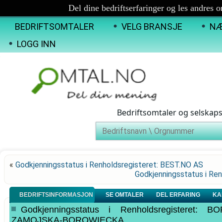
Del dine bedriftserfaringer og les andres 
BEDRIFTSOMTALER
VELG BRANSJE
NÆ
LOGG INN
Bedriftsomtaler og selskap
«
Godkjenningsstatus i Renholdsregisteret: BEST.NO AS
Godkjenningsstatus i R
BEDRIFTSINFORMASJON
SE OMTALER
DEL ERFARING
KA
Godkjenningsstatus i Renholdsregisteret
ZAMOJSKA-BOROWIECKA