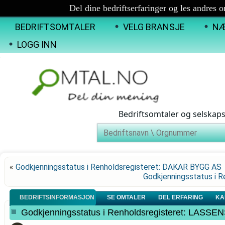
Del dine bedriftserfaringer og les andres 
BEDRIFTSOMTALER
VELG BRANSJE
NÆ
LOGG INN
Bedriftsomtaler og selskap
«
Godkjenningsstatus i Renholdsregisteret: DAKAR BYGG AS
Godkjenningsstatus i 
BEDRIFTSINFORMASJON
SE OMTALER
DEL ERFARING
KA
Godkjenningsstatus i Renholdsregisteret: LA