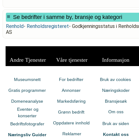
Se bedrifter i samme by, bransje og kategori
Renhold
-
Renholdsregisteret
-
Godkjenningsstatus i Renhol
AS
Andre Tjenester
Våre tjenester
Informasjon
Museumsnett
For bedrifter
Bruk av cookies
Gratis programmer
Annonser
Næringskoder
Domeneanalyse
Markedsføring
Bransjesøk
Eventer og
Om oss
Grønn bedrift
konserter
Oppdatere innhold
Bruk av siden
Bedriftsfotografer
Reklamer
Kontakt oss
Næringsliv Guider