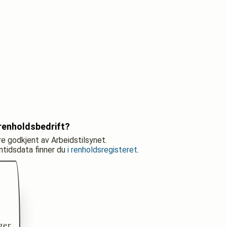
renholdsbedrift?
re godkjent av Arbeidstilsynet.
nntidsdata finner du
i renholdsregisteret
.
ger