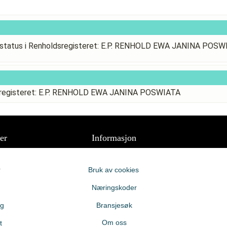
status i Renholdsregisteret: E.P. RENHOLD EWA JANINA POSW
dsregisteret: E.P. RENHOLD EWA JANINA POSWIATA
er
Informasjon
r
Bruk av cookies
Næringskoder
ng
Bransjesøk
Om oss
t