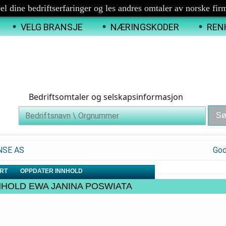
el dine bedriftserfaringer og les andres omtaler av norske fir
VELG BRANSJE
NÆRINGSKODER
REN
Bedriftsomtaler og selskapsinformasjon
ANSE AS
God
RT
OPPDATER INNHOLD
. RENHOLD EWA JANINA POSWIATA