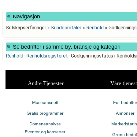
Navigasjon
Selskapserfaringer »
Kundeomtaler
»
Renhold
»
Godkjennings
Se bedrifter i samme by, bransje og kategori
Renhold
-
Renholdsregisteret
-
Godkjenningsstatus i Renhol
Andre Tjenester
Våre tjenest
Museumsnett
For bedrifte
Gratis programmer
Annonser
Domeneanalyse
Markedsføri
Eventer og konserter
Grønn bedrif