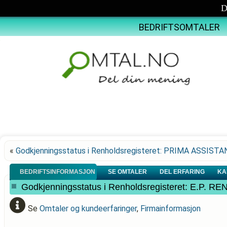
D
BEDRIFTSOMTALER
«
Godkjenningsstatus i Renholdsregisteret: PRIMA ASSIST
BEDRIFTSINFORMASJON
SE OMTALER
DEL ERFARING
KA
Godkjenningsstatus i Renholdsregisteret: E.P
Se
Omtaler og kundeerfaringer
,
Firmainformasjon