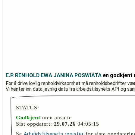
E.P. RENHOLD EWA JANINA POSWIATA
en godkjent 
For å drive lovlig renholdvirksomhet må renholdsbedrifter væ
Vi henter inn data jevnlig data fra arbeidstilsynets API og sa
STATUS:
Godkjent
uten ansatte
Sist oppdatert:
29.07.26
04:05:15
Se
for siste oppdaterin
Arbeidstilsynets register