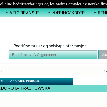
el dine bedriftserfaringer og les andres omtaler av norske fir
VELG BRANSJE
NÆRINGSKODER
REN
Bedriftsomtaler og selskapsinformasjon
EZ…
G
RT
OPPDATER INNHOLD
TKA V.DOROTA TRASKOWSKA