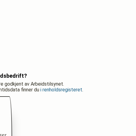
ldsbedrift?
re godkjent av Arbeidstilsynet.
nntidsdata finner du
i renholdsregisteret
.
ger