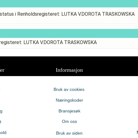
sstatus i Renholdsregisteret: LUTKA V.DOROTA TRASKOWSKA
ldsregisteret: LUTKA V.DOROTA TRASKOWSKA
er
Informasjon
r
Bruk av cookies
Næringskoder
ng
Bransjesøk
Om oss
t
old
Bruk av siden