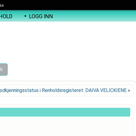
ma
HOLD
LOGG INN
odkjenningsstatus i Renholdsregisteret: DAIVA VELICKIENE
»