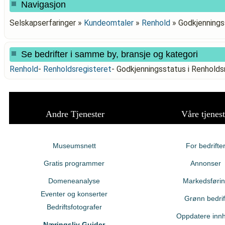
Navigasjon
Selskapserfaringer »
Kundeomtaler
»
Renhold
»
Godkjenning
Se bedrifter i samme by, bransje og kategori
Renhold
-
Renholdsregisteret
-
Godkjenningsstatus i Renho
Andre Tjenester
Våre tjenest
Museumsnett
For bedrifte
Gratis programmer
Annonser
Domeneanalyse
Markedsføri
Eventer og konserter
Grønn bedrif
Bedriftsfotografer
Oppdatere innh
Næringsliv Guider