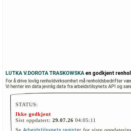
LUTKA V.DOROTA TRASKOWSKA
en godkjent renho
For å drive lovlig renholdvirksomhet må renholdsbedrifter væ
Vi henter inn data jevnlig data fra arbeidstilsynets API og sa
STATUS:
Ikke godkjent
Sist oppdatert:
29.07.26
04:05:11
Se
for siste oppdaterin
Arbeidstilsynets register