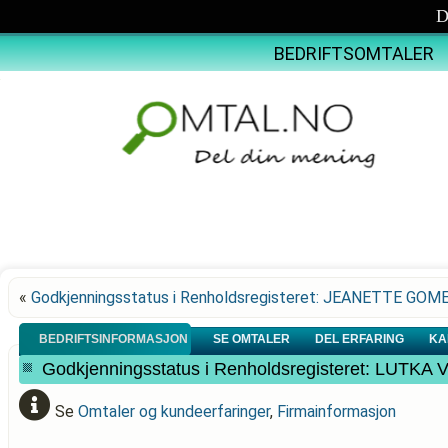
D
BEDRIFTSOMTALER
«
Godkjenningsstatus i Renholdsregisteret: JEANETTE GOM
BEDRIFTSINFORMASJON
SE OMTALER
DEL ERFARING
KA
Godkjenningsstatus i Renholdsregisteret: LU
Se
Omtaler og kundeerfaringer
,
Firmainformasjon