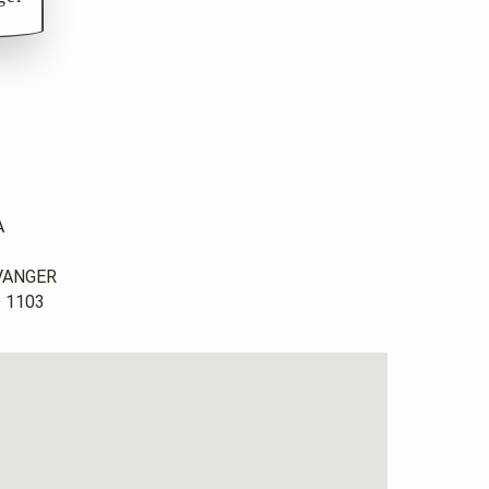
A
AVANGER
 1103