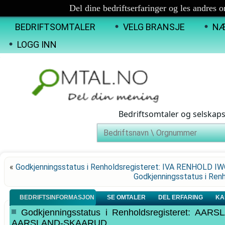
Del dine bedriftserfaringer og les andres 
BEDRIFTSOMTALER
VELG BRANSJE
NÆ
LOGG INN
Bedriftsomtaler og selskap
«
Godkjenningsstatus i Renholdsregisteret: IVA RENHOLD 
Godkjenningsstatus i Re
BEDRIFTSINFORMASJON
SE OMTALER
DEL ERFARING
KA
Godkjenningsstatus i Renholdsregisteret: 
AARSLAND-SKAARUD