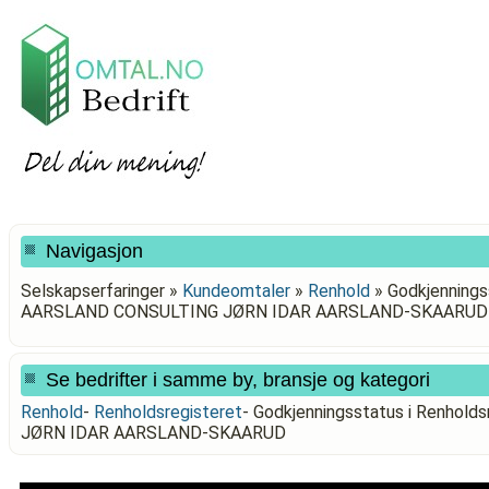
Navigasjon
Selskapserfaringer »
Kundeomtaler
»
Renhold
»
Godkjenningss
AARSLAND CONSULTING JØRN IDAR AARSLAND-SKAARUD
Se bedrifter i samme by, bransje og kategori
Renhold
-
Renholdsregisteret
-
Godkjenningsstatus i Renhol
JØRN IDAR AARSLAND-SKAARUD