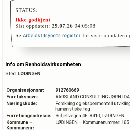
STATUS:
Ikke godkjent
Sist oppdatert:
29.07.26
04:05:08
Se
for siste oppdaterin
Arbeidstilsynets register
Info om Renholdsvirksomheten
Sted:
LØDINGEN
Organisasjonsnr:
912760669
Foretaksnavn:
AARSLAND CONSULTING JØRN ID
Næringskode:
Forskning og eksperimentell utvikli
humanistiske fag
Forretningsadresse:
Bufjellvegen 4B, 8410, LØDINGEN
Kommune –
LØDINGEN – Kommunenummer: 185
Kommunenr: